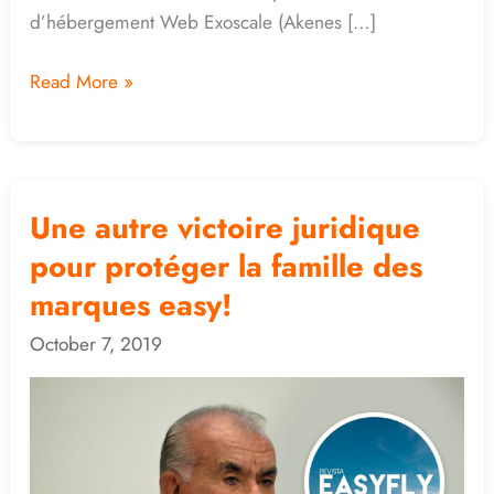
d’hébergement Web Exoscale (Akenes […]
Read More »
Une autre victoire juridique
Une
autre
pour protéger la famille des
victoire
marques easy!
juridique
October 7, 2019
pour
protéger
la
famille
des