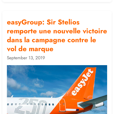
easyGroup: Sir Stelios
easyGroup:
Sir
remporte une nouvelle victoire
Stelios
dans la campagne contre le
remporte
vol de marque
une
nouvelle
September 13, 2019
victoire
dans
la
campagne
contre
le
vol
de