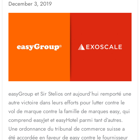
pour
December 3, 2019
Sir
Stelios
et
la
famille
des
marques
easy
avec
une
easyGroup et Sir Stelios ont aujourd’hui remporté une
autre
autre victoire dans leurs efforts pour lutter contre le
victoire
vol de marque contre la famille de marques easy, qui
juridique
comprend easyJet et easyHotel parmi tant d’autres.
Une ordonnance du tribunal de commerce suisse a
été accordée en faveur de easy contre le fournisseur