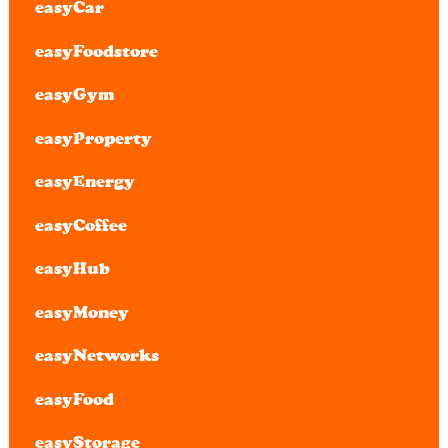
easyCar
easyFoodstore
easyGym
easyProperty
easyEnergy
easyCoffee
easyHub
easyMoney
easyNetworks
easyFood
easyStorage